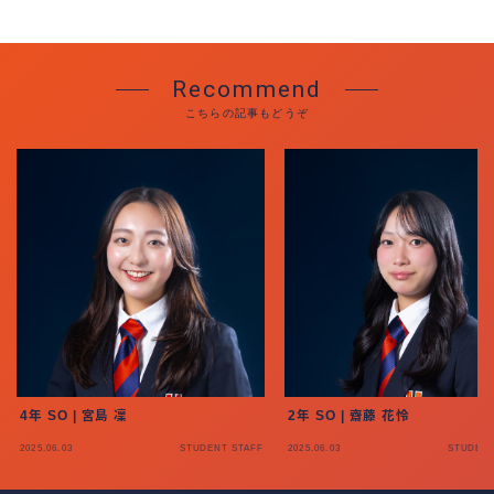
Recommend
こちらの記事もどうぞ
4年 SO | 宮島 凜
2年 SO | 齋藤 花怜
2025.06.03
STUDENT STAFF
2025.06.03
STUDENT