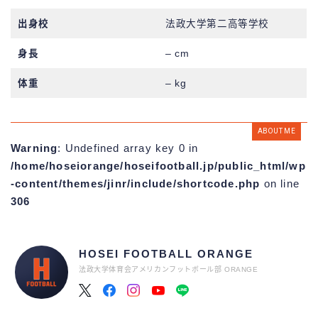
出身校
法政大学第二高等学校
身長
– cm
体重
– kg
ABOUT ME
Warning
: Undefined array key 0 in
/home/hoseiorange/hoseifootball.jp/public_html/wp
-content/themes/jinr/include/shortcode.php
on line
306
HOSEI FOOTBALL ORANGE
法政大学体育会アメリカンフットボール部 ORANGE