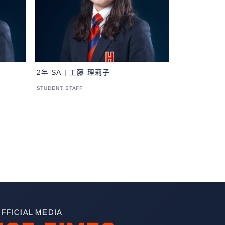
2年 SA | 工藤 理莉子
STUDENT STAFF
FFICIAL MEDIA