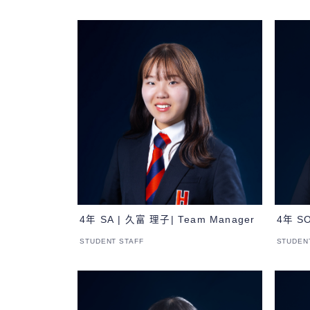
4年 SA | 久富 理子| Team Manager
4年 S
STUDENT STAFF
STUDEN