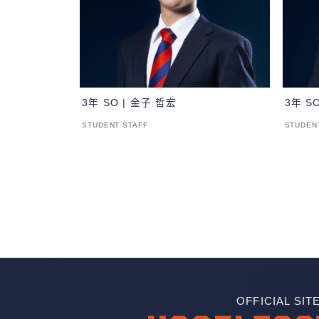
3年 SO | 金子 哲宏
3年 S
STUDENT STAFF
STUDEN
OFFICIAL SIT