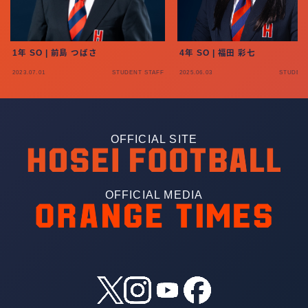
1年 SO | 前島 つばさ
4年 SO | 福田 彩七
2023.07.01
STUDENT STAFF
2025.06.03
STUDENT
OFFICIAL SITE
OFFICIAL MEDIA