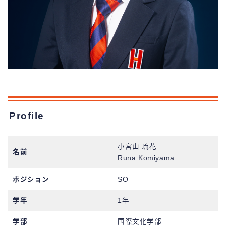
Profile
小宮山 琉花
名前
Runa Komiyama
ポジション
SO
学年
1年
学部
国際文化学部