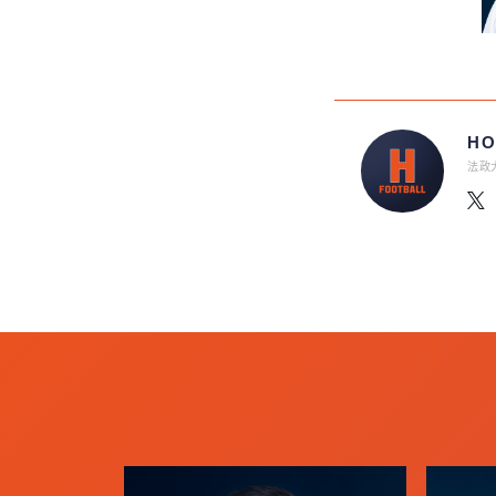
HO
法政