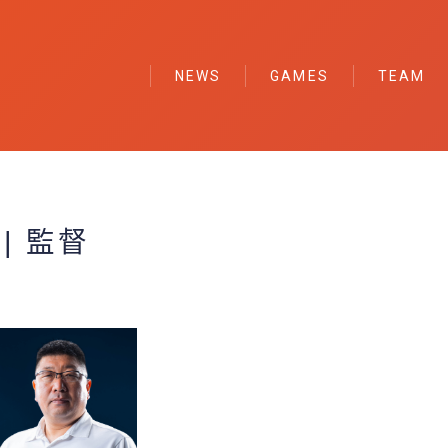
NEWS
GAMES
TEAM
PLAYER
STUDENT S
STAFF
| 監督
PARTNER