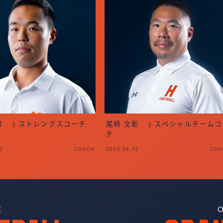
章 | ストレングスコーチ
尾崎 文彰 | スペシャルチームコ
チ
2
COACH
2026.04.02
COA
E
O