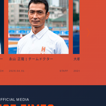
ー
永山 正隆 | チームドクター
大橋 佳哉 | シニ
CH
2026.04.01
STAFF
2026.04.01
FFICIAL MEDIA