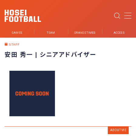
MENU
GAMES
TEAM
ORANGE TIMES
ACCESS
NEWS
STAFF
安田 秀一 | シニアアドバイザー
GAMES
TEAM
PLAYER
STUDENT STAFF
STAFF
PARTNER
ABOUT ME
ORANGE TIMES