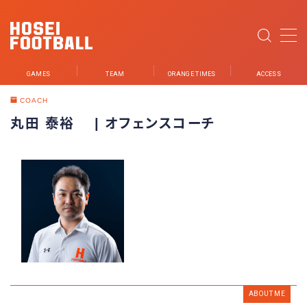
MENU
GAMES
TEAM
ORANGE TIMES
ACCESS
NEWS
COACH
丸田 泰裕 | オフェンスコーチ
GAMES
TEAM
PLAYER
STUDENT STAFF
STAFF
PARTNER
ABOUT ME
ORANGE TIMES