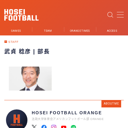
MENU
GAMES
TEAM
ORANGE TIMES
ACCESS
NEWS
STAFF
武貞 稔彦 | 部長
GAMES
TEAM
PLAYER
STUDENT STAFF
STAFF
ABOUT ME
PARTNER
HOSEI FOOTBALL ORANGE
法政大学体育会アメリカンフットボール部 ORANGE
ORANGE TIMES