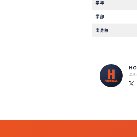
学年
学部
出身校
HO
法政