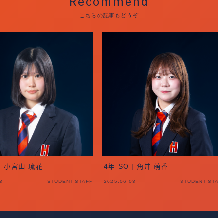
Recommend
こちらの記事もどうぞ
 | 小宮山 琉花
4年 SO | 角井 萌香
3
STUDENT STAFF
2025.06.03
STUDENT ST