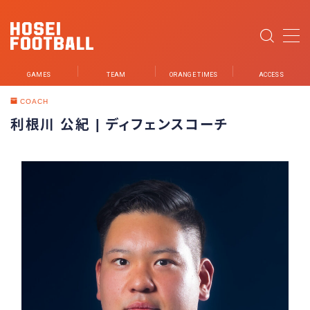
MENU
GAMES
TEAM
ORANGE TIMES
ACCESS
NEWS
COACH
利根川 公紀 | ディフェンスコーチ
GAMES
TEAM
PLAYER
STUDENT STAFF
STAFF
PARTNER
ORANGE TIMES