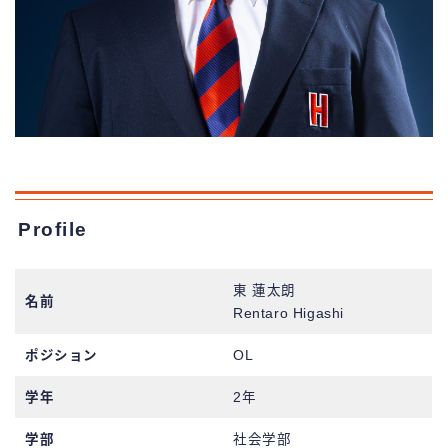
Profile
東 蓮太朗
名前
Rentaro Higashi
ポジション
OL
学年
2年
学部
社会学部