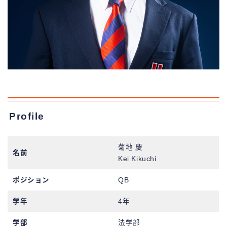
Profile
菊地 慶
名前
Kei Kikuchi
ポジション
QB
学年
4年
学部
法学部