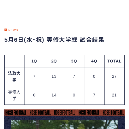
NEWS
5月6日(水・祝) 専修大学戦 試合結果
1Q
2Q
3Q
4Q
TOTAL
法政大
7
13
7
0
27
学
専修大
0
14
0
7
21
学