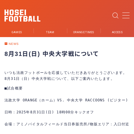
MENU
GAMES
TEAM
ORANGE TIMES
ACCESS
NEWS
NEWS
8月31日(日) 中央大学戦について
GAMES
いつも法政フットボールを応援していただきありがとうございます。
TEAM
8月31日（日）中央大学戦について、以下ご案内いたします。
PLAYER
■試合概要
STUDENT STAFF
法政大学 ORANGE（ホーム）VS. 中央大学 RACCOONS (ビジター)
STAFF
日時：2025年8月31日(日) 18時00分キックオフ
PARTNER
会場：アミノバイタルフィールド当日券販売所/物販エリア：入口付近
ORANGE TIMES