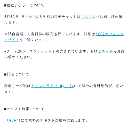
■観戦チケットについて
ACCESS
8月31日(日)の中央大学戦の電子チケットは
こちら
よりお買い求め頂
けます。
※試合会場にて当日券の販売も行っています。詳細は
KCFAオフィシャ
ルサイト
をご覧ください。
★チーム別シーズンチケットも発売されています。ぜひ
こちら
からお買
い求めください。
■配信について
秋季リーグ戦は
アメフトライブ by rtv
にて試合の有料配信がござい
ます。
■テキスト速報について
Player!
にて無料のテキスト速報を実施します。